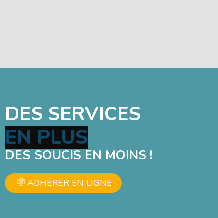
DES SERVICES
E
N
P
L
U
S
DES SOUCIS EN MOINS !
ADHÉRER EN LIGNE