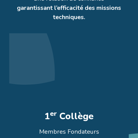
garantissant l’efficacité des missions
techniques.
er
1
Collège
Grégory BURBAN
Membres Fondateurs
Stéphane DOUGE