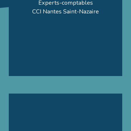
Experts-comptables
Laurent MEILLAREC
CCI Nantes Saint-Nazaire
Franck VIEL