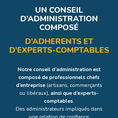
UN CONSEIL
D’ADMINISTRATION
COMPOSÉ
D’ADHERENTS ET
Marie TAUPIN
D’EXPERTS-COMPTABLES
Instituts de beauté
Benoît TOSTIVINT
Expert-Comptable – Président
Notre conseil d’administration est
KAPNEO
composé de professionnels chefs
Rémy VENTROUX
d’entreprise
(artisans, commerçants
Expert-Comptable
ou libéraux),
ainsi que d’experts-
comptables
.
Des administrateurs impliqués dans
une relation de confiance