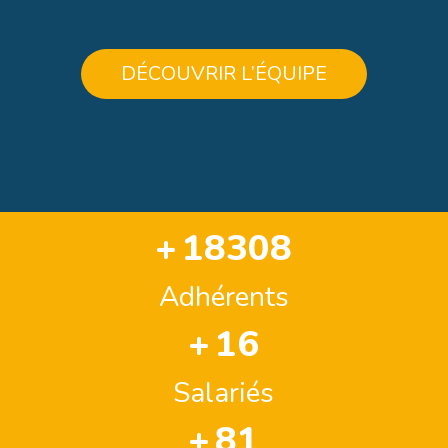
DÉCOUVRIR L’ÉQUIPE
+
21990
Adhérents
+
19
Salariés
+
99