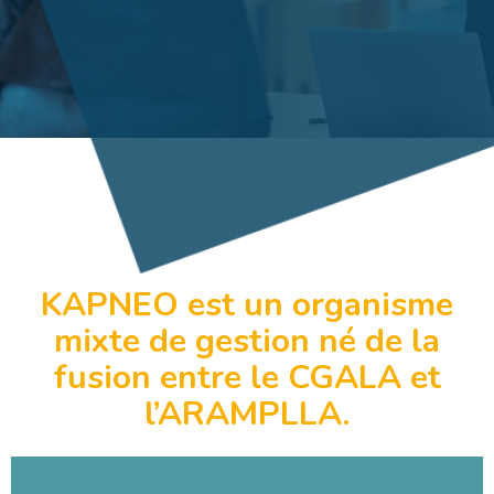
KAPNEO est un organisme
mixte de gestion né de la
fusion entre le CGALA et
l’ARAMPLLA.